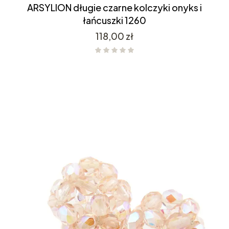
ARSYLION długie czarne kolczyki onyks i
łańcuszki 1260
Cena
118,00 zł