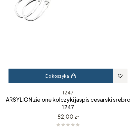
Do koszyka
1247
ARSYLION zielone kolczyki jaspis cesarski srebro
1247
Cena
82,00 zł