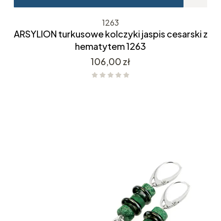
1263
ARSYLION turkusowe kolczyki jaspis cesarski z
hematytem 1263
Cena
106,00 zł