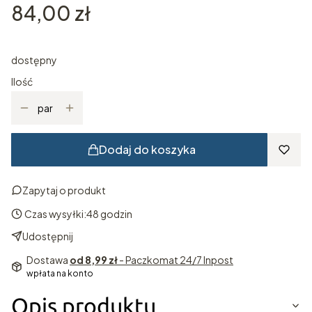
Cena
84,00 zł
dostępny
Ilość
par
Dodaj do koszyka
Zapytaj o produkt
Czas wysyłki:
48 godzin
Udostępnij
Dostawa
od 8,99 zł
- Paczkomat 24/7 Inpost
wpłata na konto
Opis produktu