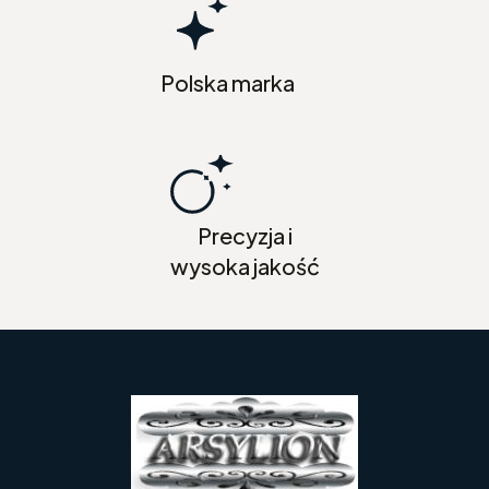
Polska marka
Precyzja i
wysoka jakość