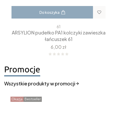
Do koszyka
61
ARSYLION pudełko PA1 kolczyki zawieszka
łańcuszek 61
Cena
6,00 zł
Promocje
Wszystkie produkty w promocji
Okazja
Bestseller