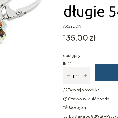
długie 
ARSYLION
Cena
135,00 zł
dostępny
Ilość
par
Zapytaj o produkt
Czas wysyłki:
48 godzin
Udostępnij
Dostawa
od 8,99 zł
- Paczk