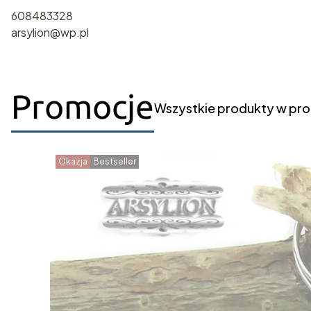
608483328
arsylion@wp.pl
Promocje
Wszystkie produkty w pro
Okazja
Bestseller