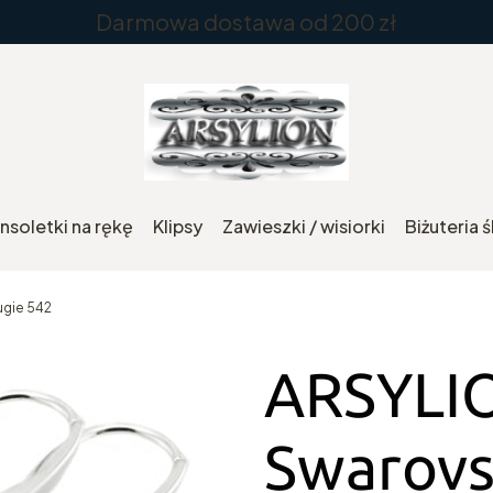
Darmowa dostawa od 200 zł
nsoletki na rękę
Klipsy
Zawieszki / wisiorki
Biżuteria 
ugie 542
ARSYLIO
Swarovs