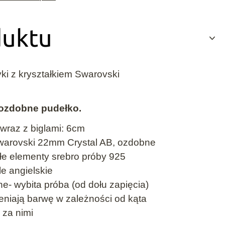
duktu
ki z kryształkiem Swarovski
ozdobne pudełko.
wraz z biglami: 6cm
 Swarovski 22mm Crystal AB, ozdobne
ałe elementy srebro próby 925
le angielskie
e- wybita próba (od dołu zapięcia)
ieniają barwę w zależności od kąta
a za nimi