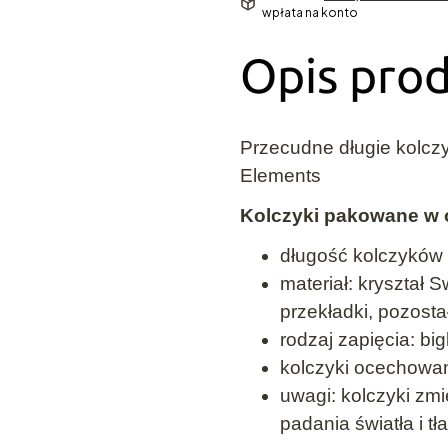
wpłata na konto
Opis pro
Przecudne długie kolczy
Elements
Kolczyki pakowane w 
długość kolczyków 
materiał: kryształ
przekładki, pozost
rodzaj zapięcia: big
kolczyki ocechowan
uwagi: kolczyki zm
padania światła i tł