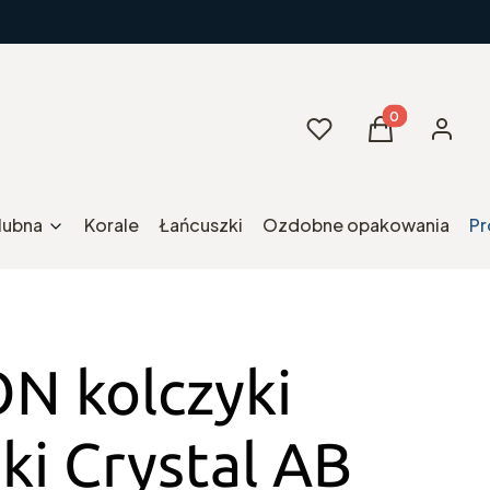
Produkty w kos
Ulubione
Koszyk
Zaloguj 
ślubna
Korale
Łańcuszki
Ozdobne opakowania
Pr
N kolczyki
ki Crystal AB