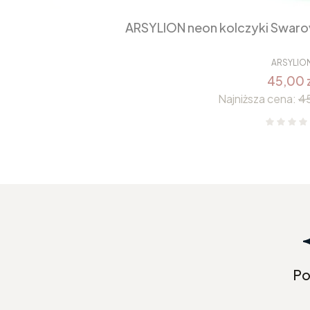
ARSYLION neon kolczyki Swarov
ARSYLIO
45,00 
Najniższa cena:
45
Po