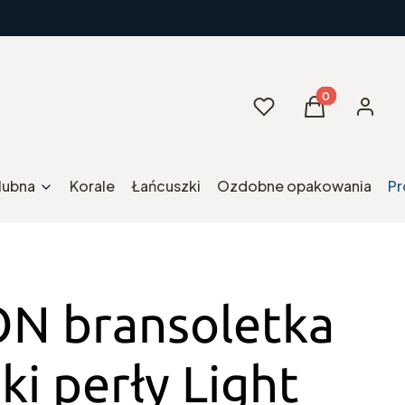
Produkty w kos
Ulubione
Koszyk
Zaloguj 
ślubna
Korale
Łańcuszki
Ozdobne opakowania
Pr
N bransoletka
i perły Light