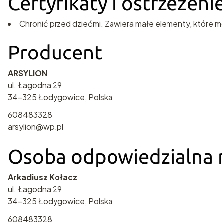
Certyfikaty i ostrzeżen
Chronić przed dziećmi. Zawiera małe elementy, które m
Producent
ARSYLION
ul. Łagodna 29
34-325 Łodygowice, Polska
608483328
arsylion@wp.pl
Osoba odpowiedzialna n
Arkadiusz Kołacz
ul. Łagodna 29
34-325 Łodygowice, Polska
608483328