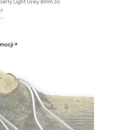
perły Light Grey 8mm 35
zł
mocji