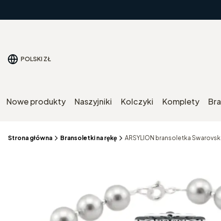
POLSKI
ZŁ
Nowe produkty
Naszyjniki
Kolczyki
Komplety
Bra
Strona główna
Bransoletki na rękę
ARSYLION bransoletka Swarovski 