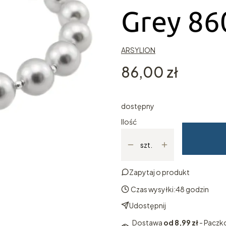
Grey 86
ARSYLION
Cena
86,00 zł
dostępny
Ilość
szt.
Zapytaj o produkt
Czas wysyłki:
48 godzin
Udostępnij
Dostawa
od 8,99 zł
- Paczk