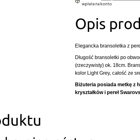
wpłata na konto
Opis pro
Elegancka bransoletka z pere
Długość bransoletki po obwo
(rzeczywisty) ok. 18cm. Bra
kolor Light Grey, całość ze sr
Biżuteria posiada metkę z
kryształków i pereł Swarov
oduktu