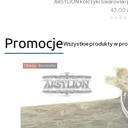
ARSYLION kolczyki Swarovski 
Cena
43,00 
Promocje
Wszystkie produkty w pro
Okazja
Bestseller