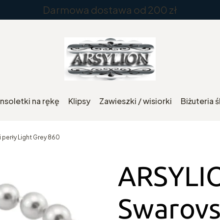
Darmowa dostawa od 200 zł
nsoletki na rękę
Klipsy
Zawieszki / wisiorki
Biżuteria 
perły Light Grey 860
ARSYLIO
Swarovsk