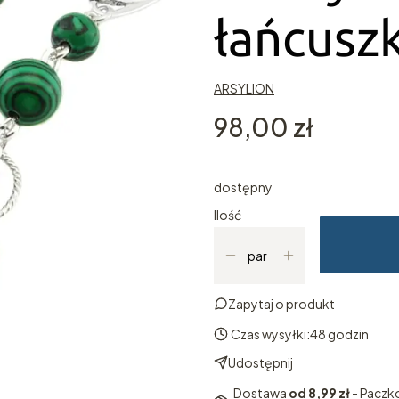
łańcusz
ARSYLION
Cena
98,00 zł
dostępny
Ilość
par
Zapytaj o produkt
Czas wysyłki:
48 godzin
Udostępnij
Dostawa
od 8,99 zł
- Paczk