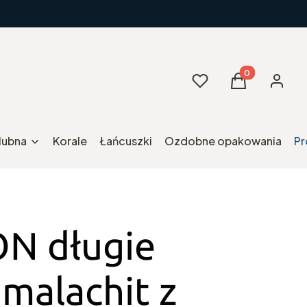
Produkty w kos
Ulubione
Koszyk
Zaloguj 
ślubna
Korale
Łańcuszki
Ozdobne opakowania
Pr
N długie
 malachit z