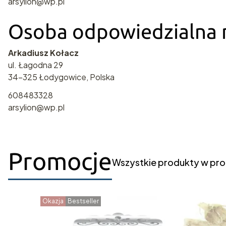
arsylion@wp.pl
Osoba odpowiedzialna n
Arkadiusz Kołacz
ul. Łagodna 29
34-325 Łodygowice, Polska
608483328
arsylion@wp.pl
Promocje
Wszystkie produkty w pro
Okazja
Bestseller