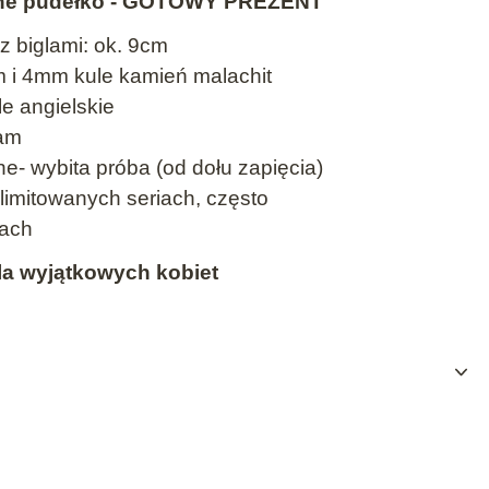
ne pudełko - GOTOWY PREZENT
z biglami: ok. 9cm
 i 4mm kule kamień malachit
le angielskie
ram
e- wybita próba (od dołu zapięcia)
 limitowanych seriach, często
rach
dla wyjątkowych kobiet