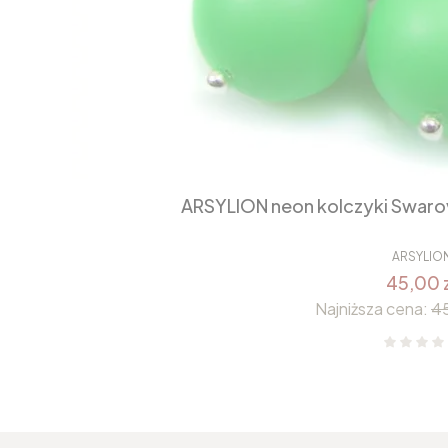
ARSYLION neon kolczyki Swarov
ARSYLIO
45,00 
Najniższa cena:
45