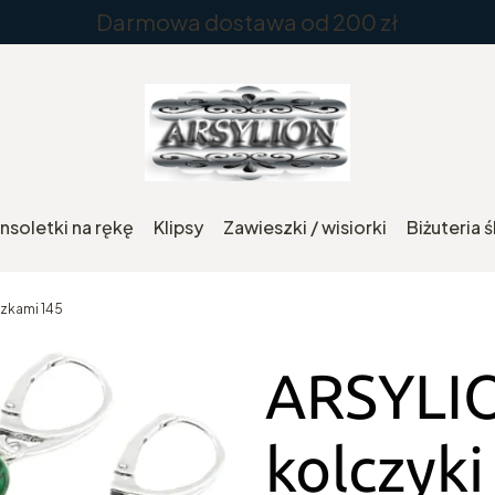
Darmowa dostawa od 200 zł
nsoletki na rękę
Klipsy
Zawieszki / wisiorki
Biżuteria 
szkami 145
ARSYLIO
kolczyki