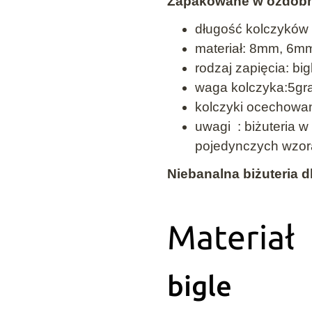
Zapakowane w ozdob
długość kolczyków 
materiał: 8mm, 6mm
rodzaj zapięcia: big
waga kolczyka:5g
kolczyki ocechowan
uwagi : biżuteria w
pojedynczych wzo
Niebanalna biżuteria 
Materiał
bigle