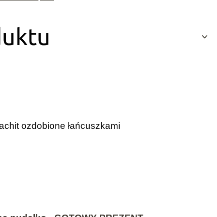
duktu
lachit ozdobione łańcuszkami