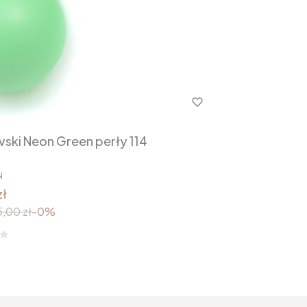
ski Neon Green perły 114
N
zł
,00 zł
-0%