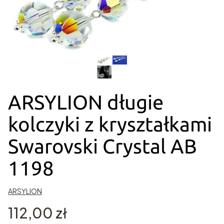
ARSYLION długie
kolczyki z kryształkami
Swarovski Crystal AB
1198
ARSYLION
Cena
112,00 zł