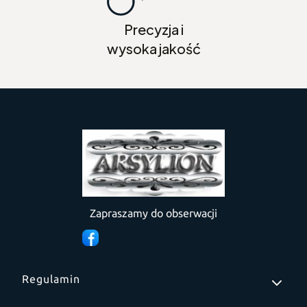
Precyzja i
wysoka jakość
Zapraszamy do obserwacji
Linki w stopce
Regulamin