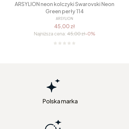
ARSYLION neon kolczyki Swarovski Neon
Green perły 114
ARSYLION
45,00 zł
Najniższa cena:
45,00 zł
-0%
Polska marka