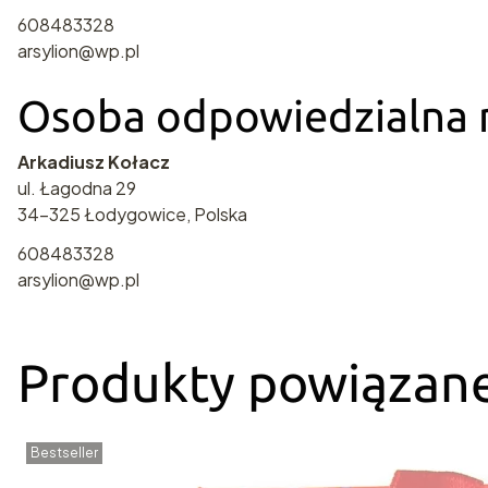
608483328
arsylion@wp.pl
Osoba odpowiedzialna n
Arkadiusz Kołacz
ul. Łagodna 29
34-325 Łodygowice, Polska
608483328
arsylion@wp.pl
Produkty powiązan
Bestseller