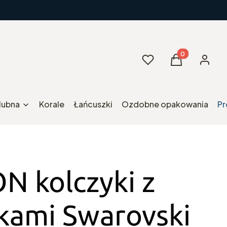
Produkty w kos
Ulubione
Koszyk
Zaloguj 
ślubna
Korale
Łańcuszki
Ozdobne opakowania
Pr
N kolczyki z
łkami Swarovski