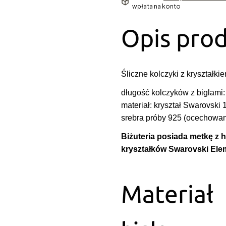
wpłata na konto
Opis pro
Śliczne kolczyki z kryształki
długość kolczyków z biglami
materiał: kryształ Swarovski
srebra próby 925 (ocechowa
Biżuteria posiada metkę z
kryształków Swarovski Ele
Materiał