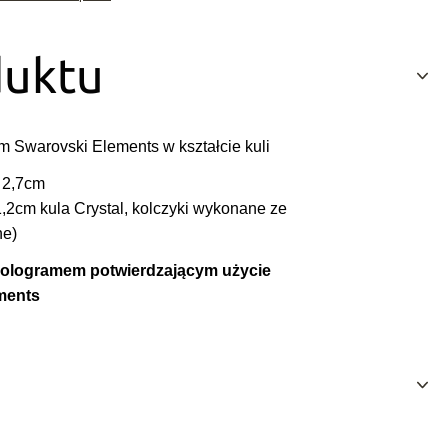
duktu
em Swarovski Elements w kształcie kuli
: 2,7cm
 1,2cm kula Crystal, kolczyki wykonane ze
ne)
 hologramem potwierdzającym użycie
ments