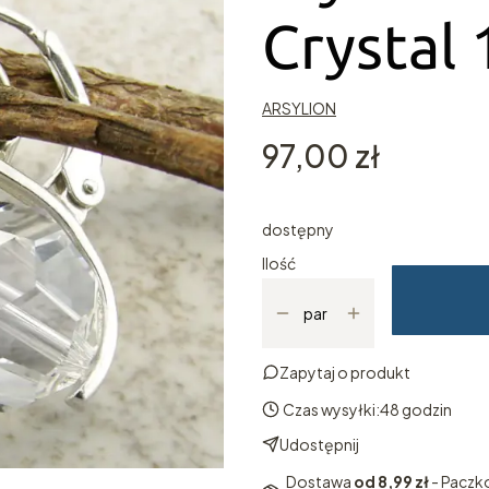
Crystal 
ARSYLION
Cena
97,00 zł
dostępny
Ilość
par
Zapytaj o produkt
Czas wysyłki:
48 godzin
Udostępnij
Dostawa
od 8,99 zł
- Paczk