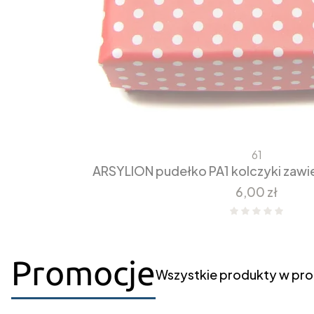
61
ARSYLION pudełko PA1 kolczyki zawie
Cena
6,00 zł
Promocje
Wszystkie produkty w pro