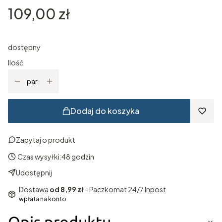
Cena
109,00 zł
dostępny
Ilość
par
Dodaj do koszyka
Zapytaj o produkt
Czas wysyłki:
48 godzin
Udostępnij
Dostawa
od 8,99 zł
- Paczkomat 24/7 Inpost
wpłata na konto