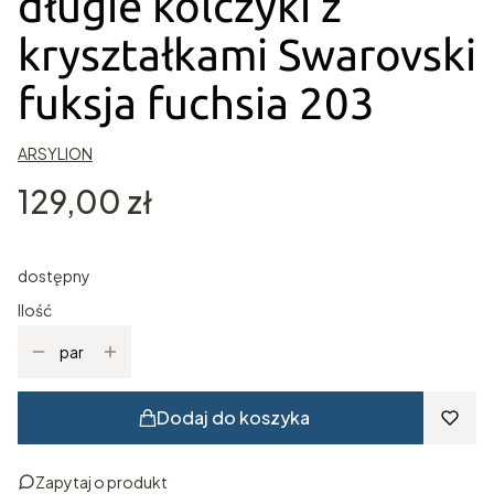
długie kolczyki z
kryształkami Swarovski
fuksja fuchsia 203
ARSYLION
Cena
129,00 zł
dostępny
Ilość
par
Dodaj do koszyka
Zapytaj o produkt