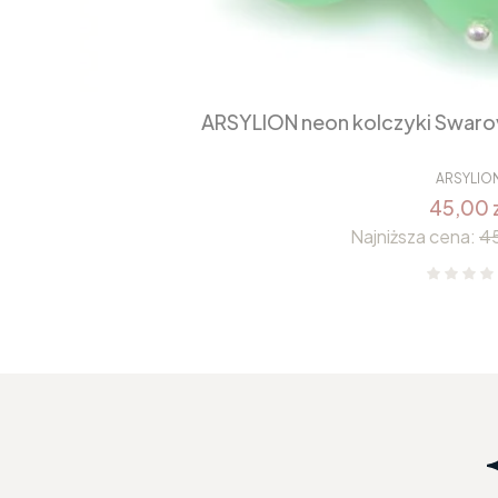
ARSYLION neon kolczyki Swarov
ARSYLIO
45,00 
Najniższa cena:
45