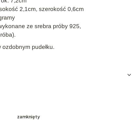
 ok. 7,2cm
ysokość 2,1cm, szerokość 0,6cm
gramy
 wykonane ze srebra próby 925,
róba).
w ozdobnym pudełku.
zamknięty