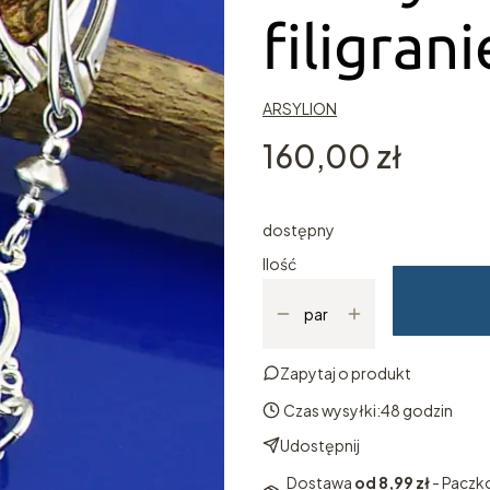
filigran
ARSYLION
Cena
160,00 zł
dostępny
Ilość
par
Zapytaj o produkt
Czas wysyłki:
48 godzin
Udostępnij
Dostawa
od 8,99 zł
- Paczk