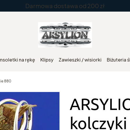
Darmowa dostawa od 200 zł
nsoletki na rękę
Klipsy
Zawieszki / wisiorki
Biżuteria 
nie 880
ARSYLIO
kolczyki