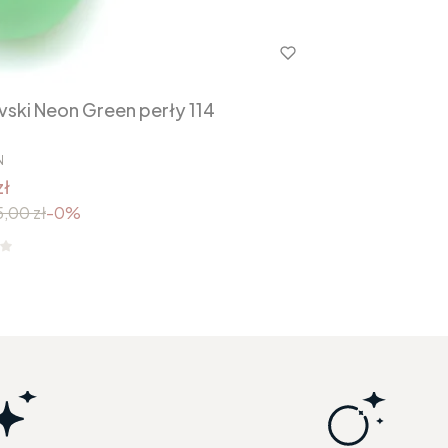
ski Neon Green perły 114
N
zł
,00 zł
-0%