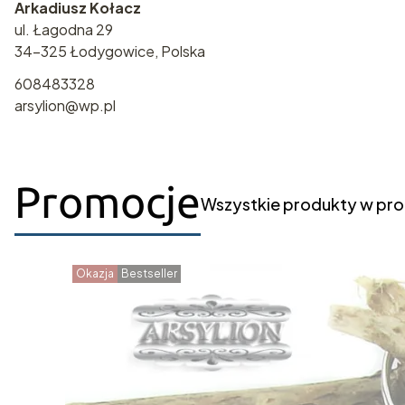
Arkadiusz Kołacz
ul. Łagodna 29
34-325 Łodygowice, Polska
608483328
arsylion@wp.pl
Promocje
Wszystkie produkty w pro
Okazja
Bestseller