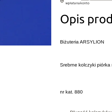
wpłata na konto
Opis pro
Biżuteria ARSYLION
Srebrne kolczyki piórka
nr kat. 880