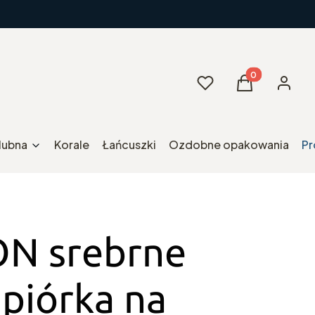
Produkty w kos
Ulubione
Koszyk
Zaloguj 
ślubna
Korale
Łańcuszki
Ozdobne opakowania
Pr
N srebrne
 piórka na