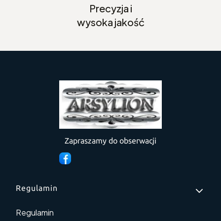
Precyzja i
wysoka jakość
Zapraszamy do obserwacji
Linki w stopce
Regulamin
Regulamin