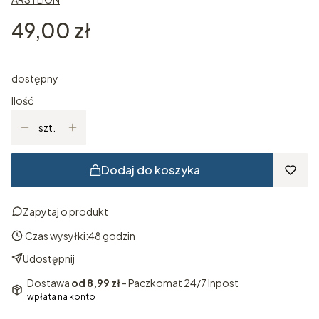
Cena
49,00 zł
dostępny
Ilość
szt.
Dodaj do koszyka
Zapytaj o produkt
Czas wysyłki:
48 godzin
Udostępnij
Dostawa
od 8,99 zł
- Paczkomat 24/7 Inpost
wpłata na konto