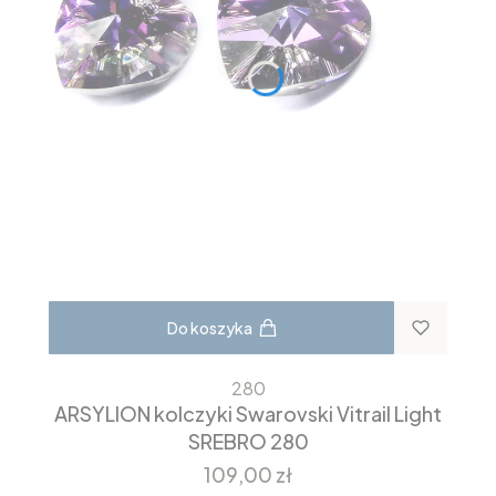
Do koszyka
280
ARSYLION kolczyki Swarovski Vitrail Light
SREBRO 280
Cena
109,00 zł